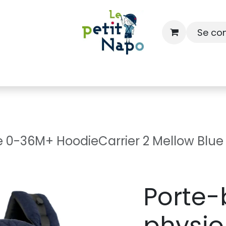
Se co
À l'école
À la maison
Dressing
 0-36M+ HoodieCarrier 2 Mellow Blue (
Porte
physio