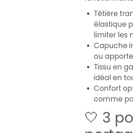
Têtière tra
élastique p
limiter le
Capuche in
ou apporte
Tissu en ga
idéal en to
Confort op
comme pou
🤍 3 po