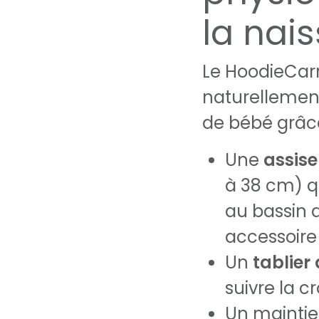
la nai
Le HoodieCarr
naturellement
de bébé grâce
Une
assise
à 38 cm) q
au bassin 
accessoire
Un
tablier
suivre la c
Un maintie