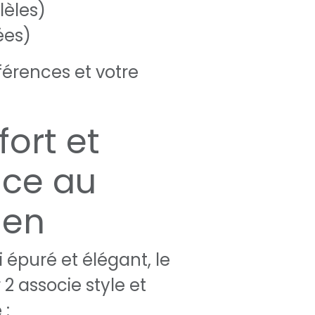
lèles)
ées)
férences et votre
fort et
nce au
ien
 épuré et élégant, le
2 associe style et
 :