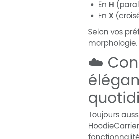
En
H
(paral
En
X
(crois
Selon vos pré
morphologie.
☁️ Con
éléga
quotid
Toujours aussi
HoodieCarrier 
fonctionnalité