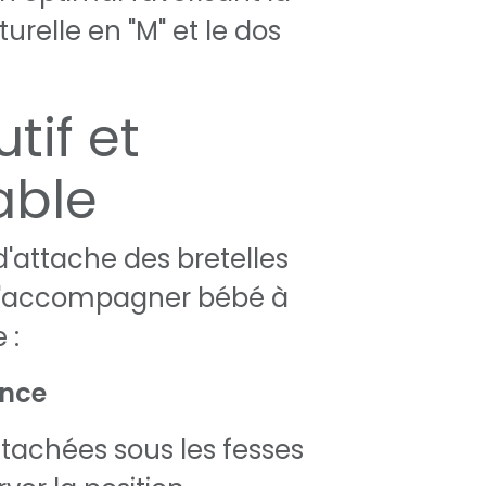
turelle en "M" et le dos
utif et
able
'attache des bretelles
d'accompagner bébé à
 :
ance
ttachées sous les fesses