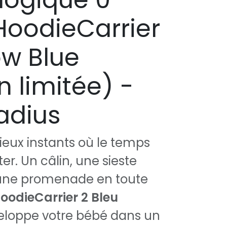
oodieCarrier
ow Blue
n limitée) -
adius
ieux instants où le temps
er. Un câlin, une sieste
 une promenade en toute
oodieCarrier 2 Bleu
loppe votre bébé dans un