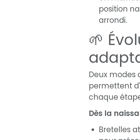
position na
arrondi.
🌱 Évol
adapt
Deux modes d
permettent 
chaque étape
Dès la naiss
Bretelles a