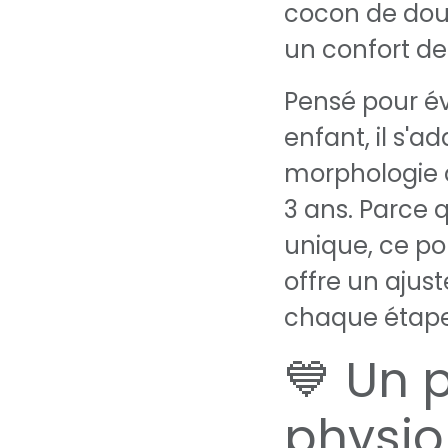
cocon de douc
un confort de
Pensé pour év
enfant, il s'
morphologie d
3 ans. Parce
unique, ce p
offre un aju
chaque étape
💙 Un 
physio