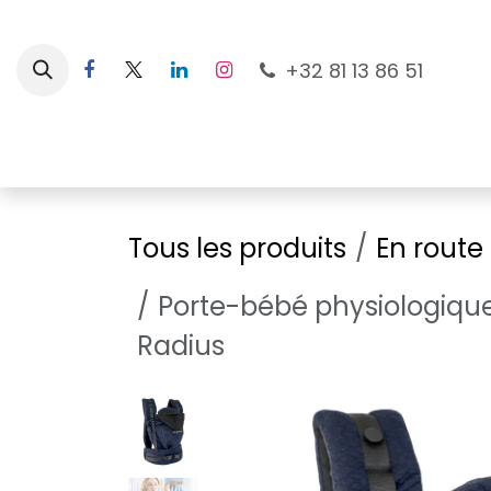
Se rendre au contenu
+32 81 13 86 51
Nouveautés
Pour les mamans
À la plage
Tous les produits
En route
Porte-bébé physiologique
Radius