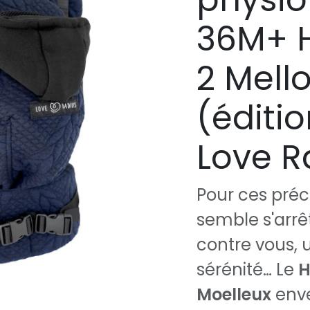
36M+ H
2 Mell
(éditio
Love R
Pour ces préc
semble s'arrêt
contre vous,
sérénité… Le
H
Moelleux
enve