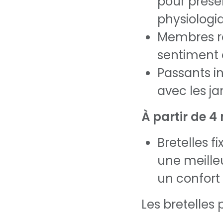
pour préser
physiologi
Membres r
sentiment 
Passants in
avec les j
À partir de 4
Bretelles f
une meilleu
un confort 
Les bretelles 