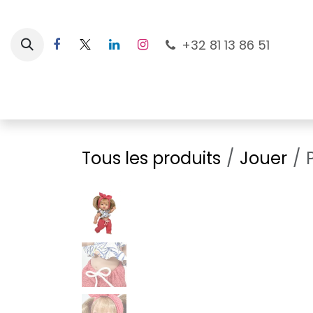
Se rendre au contenu
+32 81 13 86 51
Nouveautés
Pour les mamans
À la plage
Tous les produits
Jouer