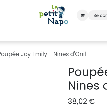
Se co
À l'école
À la maison
Dressing
Poupée Joy Emily - Nines d'Onil
Poupée
Nines d
38,02
€