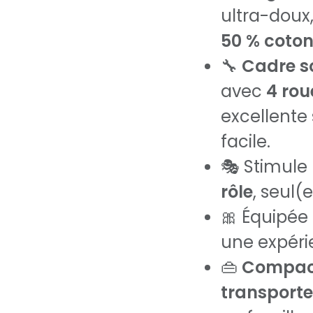
ultra-dou
50 % coton
🔧
Cadre s
avec
4 rou
excellente 
facile.
🎭 Stimule l
rôle
, seul(
🎀 Équipée
une expéri
👜
Compacte
transporte