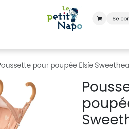
Se co
À l'école
À la maison
Dressing
Poussette pour poupée Elsie Sweethea
Pousse
poupée
Sweeth