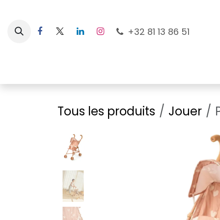
Se rendre au contenu
+32 81 13 86 51
Nouveautés
Pour les mamans
À la plage
Tous les produits
Jouer