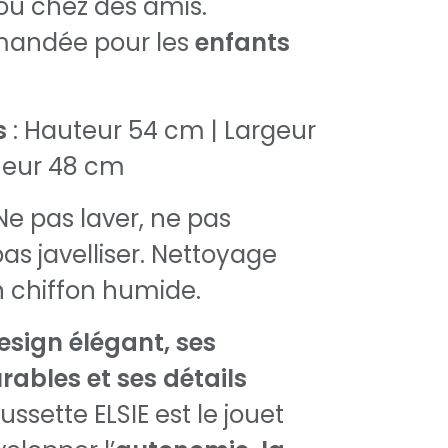
 ou chez des amis.
andée pour les
enfants
s
: Hauteur 54 cm | Largeur
ueur 48 cm
Ne pas laver, ne pas
as javelliser. Nettoyage
n chiffon humide.
esign élégant, ses
ables et ses détails
oussette ELSIE est le jouet