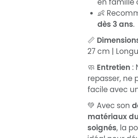
en famille
👶 Recomm
dès 3 ans
.
📏
Dimension
27 cm | Long
🧼
Entretien
: 
repasser, ne p
facile avec u
💚 Avec son
d
matériaux dur
soignés
, la p