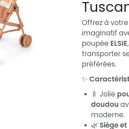
Tuscan
Offrez à votr
imaginatif av
poupée
ELSIE
transporter s
préférées.
✨
Caractérist
🍼 Jolie
pou
doudou
av
moderne.
🌿
Siège et