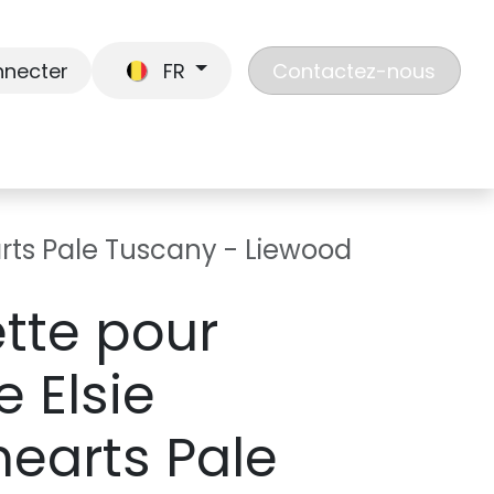
nnecter
FR
Contactez-nous
En route
Jouer
Liste de cadeaux
Nos
rts Pale Tuscany - Liewood
tte pour
 Elsie
earts Pale