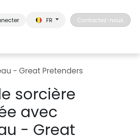
nnecter
FR
Contactez-nous
En route
Jouer
Liste de cadeaux
Nos
au - Great Pretenders
e sorcière
ée avec
u - Great