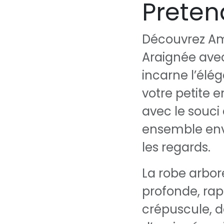
Preten
Découvrez Am
Araignée avec 
incarne l’élé
votre petite 
avec le souci 
ensemble env
les regards.
La robe arbor
profonde, ra
crépuscule, d