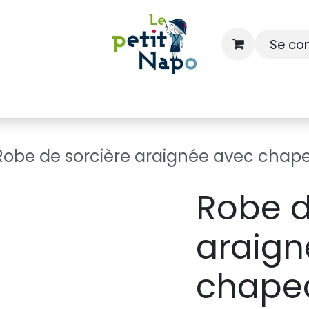
Se co
À l'école
À la maison
Dressing
Robe de sorcière araignée avec chape
Robe d
araign
chapea