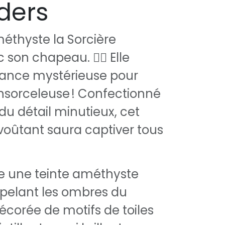
ders
éthyste la Sorcière
son chapeau. 🧙‍♀️ Elle
gance mystérieuse pour
ensorceleuse ! Confectionné
du détail minutieux, cet
oûtant saura captiver tous
e une teinte améthyste
ppelant les ombres du
écorée de motifs de toiles