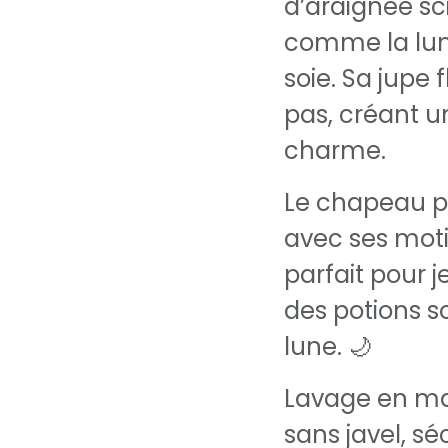
d’araignée sci
comme la lumi
soie. Sa jupe 
pas, créant u
charme.
Le chapeau p
avec ses moti
parfait pour j
des potions so
lune. 🌙
Lavage en mac
sans javel, sé