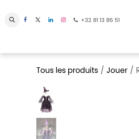
Se rendre au contenu
+32 81 13 86 51
Nouveautés
Pour les mamans
À la plage
Tous les produits
Jouer