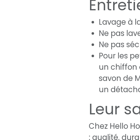
Entret
Lavage à 
Ne pas lav
Ne pas séc
Pour les pe
un chiffon
savon de Ma
un détacha
Leur sa
Chez Hello H
: qualité, dura