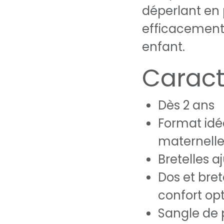
déperlant en 
efficacement 
enfant.
Caract
Dès 2 ans
Format idéa
maternell
Bretelles a
Dos et bre
confort op
Sangle de p