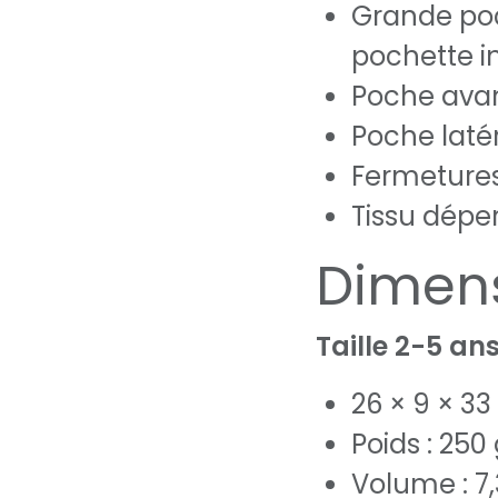
Grande poc
pochette i
Poche avan
Poche laté
Fermetures
Tissu dépe
Dimen
Taille 2-5 an
26 × 9 × 33
Poids : 250
Volume : 7,