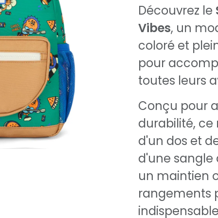
Découvrez le
Vibes
, un mo
coloré et pl
pour accompa
toutes leurs 
Conçu pour all
durabilité, c
d'un dos et d
d'une sangle 
un maintien 
rangements p
indispensables