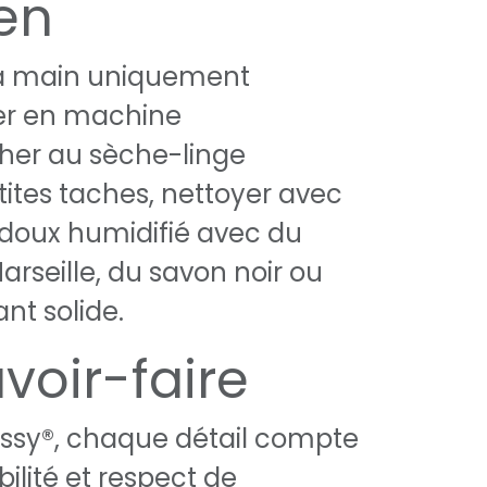
ien
la main uniquement
er en machine
her au sèche-linge
tites taches, nettoyer avec
 doux humidifié avec du
rseille, du savon noir ou
nt solide.
voir-faire
ossy®, chaque détail compte
bilité et respect de