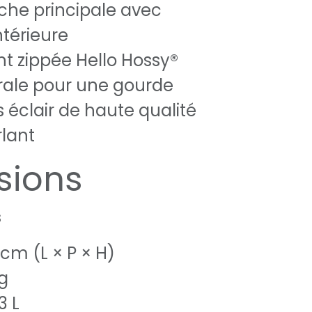
he principale avec
ntérieure
t zippée Hello Hossy®
rale pour une gourde
 éclair de haute qualité
rlant
sions
s
 cm (L × P × H)
 g
3 L