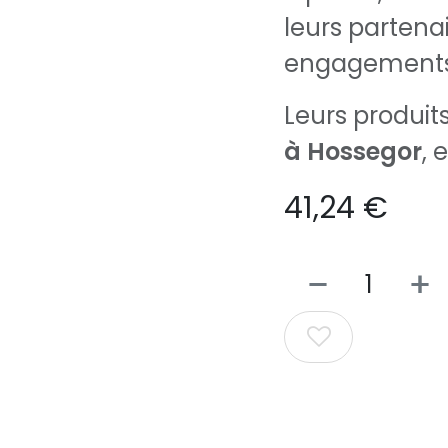
leurs partena
engagements
Leurs produit
à Hossegor
, 
41,24
€