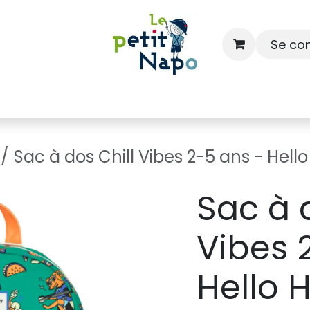
Se co
À l'école
À la maison
Dressing
Sac à dos Chill Vibes 2-5 ans - Hell
Sac à 
Vibes 
Hello 