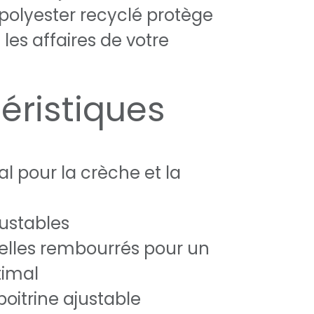
polyester recyclé protège
les affaires de votre
éristiques
l pour la crèche et la
e
justables
telles rembourrés pour un
timal
oitrine ajustable