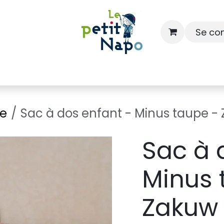
Se co
À l'école
À la maison
Dressing
ge
Sac à dos enfant - Minus taupe -
Sac à 
Minus 
Zakuw