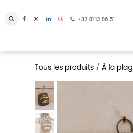
Se rendre au contenu
+32 81 13 86 51
Nouveautés
Pour les mamans
À la plage
Tous les produits
À la pla