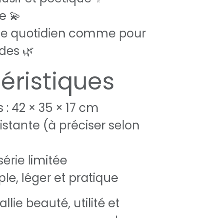
e 💫
 le quotidien comme pour
des 🌿
éristiques
: 42 × 35 × 17 cm
istante (à préciser selon
série limitée
le, léger et pratique
llie beauté, utilité et