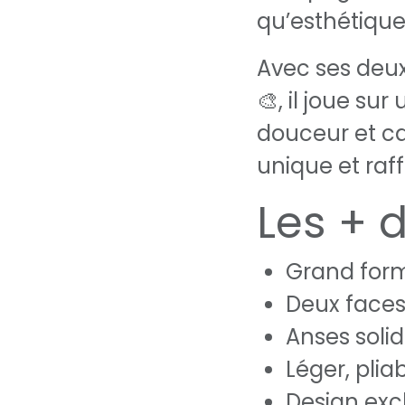
qu’esthétique
Avec ses deux 
🎨, il joue sur
douceur et ca
unique et raff
Les + 
Grand form
Deux faces 
Anses solid
Léger, plia
Design excl