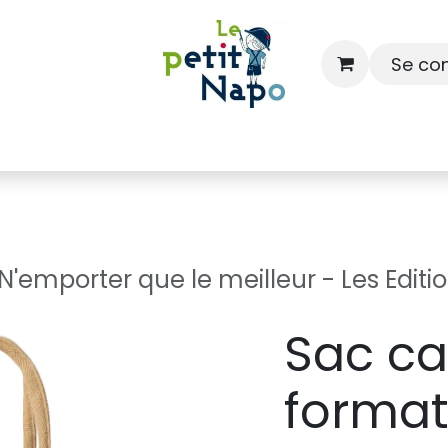
Se co
À l'école
À la maison
Dressing
emporter que le meilleur - Les Editio
Sac c
format