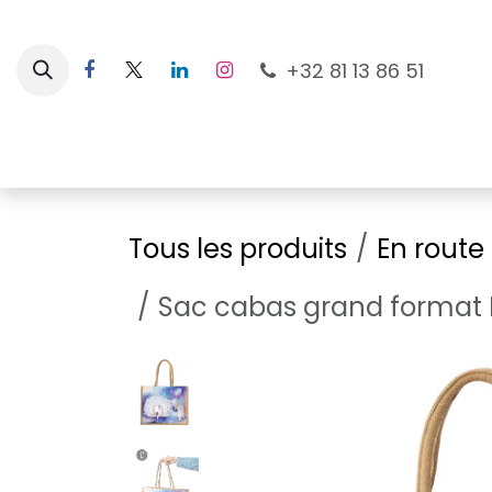
Se rendre au contenu
+32 81 13 86 51
Nouveautés
Pour les mamans
À la plage
Tous les produits
En route
Sac cabas grand format N'