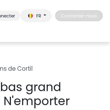
nnecter
FR
Contactez-nous
En route
Jouer
Liste de cadeaux
Nos
ns de Cortil
abas grand
 N'emporter