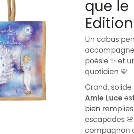
que le 
Edition
Un cabas pen
accompagner 
poésie ✨ et 
quotidien 💛
Grand, solide 
Amie Luce
est
bien remplies :
escapades 🌸 o
compagnon de