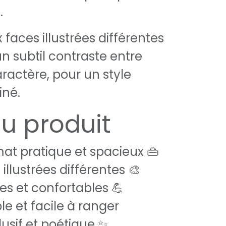
.
faces illustrées différentes
 un subtil contraste entre
ractère, pour un style
iné.
du produit
at pratique et spacieux 👜
illustrées différentes 🎨
es et confortables 💪
ble et facile à ranger
usif et poétique ✨