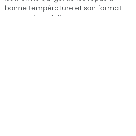
bonne température et son format
compact, parfait pour accompagner
les petits gourmands dans toutes
leurs aventures.
24,71
€
Ajouter au panier
Ajouter à la liste de souhaits