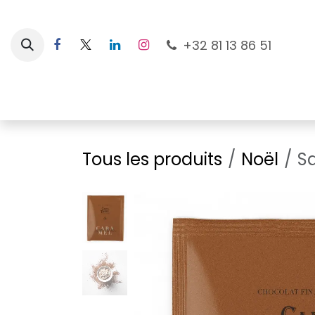
Se rendre au contenu
+32 81 13 86 51
Nouveautés
Pour les mamans
À la plage
Tous les produits
Noël
S