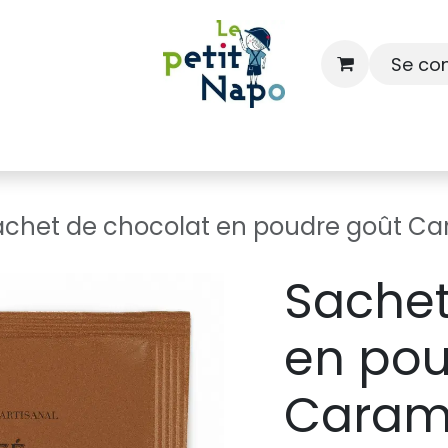
Se co
À l'école
À la maison
Dressing
achet de chocolat en poudre goût Ca
Sachet
en pou
Carame