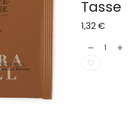
Tasse
1,32
€