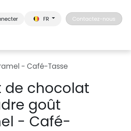
nnecter
FR
Contactez-nous
En route
Jouer
Liste de cadeaux
Nos
ramel - Café-Tasse
 de chocolat
dre goût
l - Café-