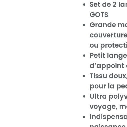
Set de 2 l
GOTS
Grande mo
couverture
ou protect
Petit lang
d’appoint 
Tissu doux
pour la pe
Ultra polyv
voyage, m
Indispensa
naissance