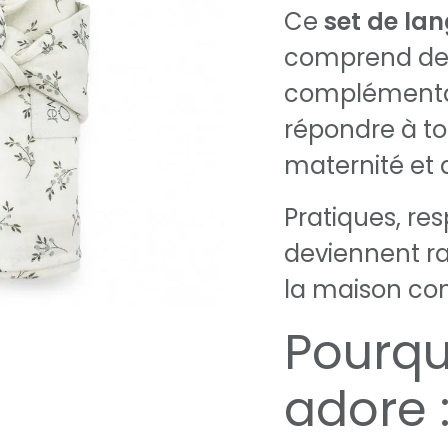
Ce
set de la
comprend de
complémentai
répondre à to
maternité et a
Pratiques, resp
deviennent r
la maison c
Pourqu
adore 