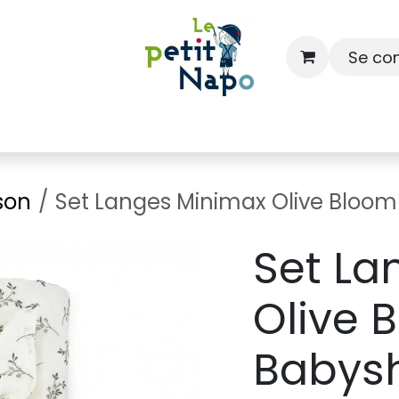
Se co
À l'école
À la maison
Dressing
son
Set Langes Minimax Olive Bloo
Set La
Olive 
Babys