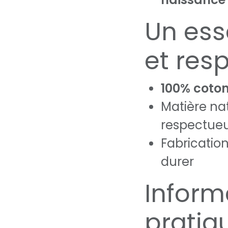
Un ess
et res
100% coton
Matière nat
respectueu
Fabricatio
durer
Inform
pratiq