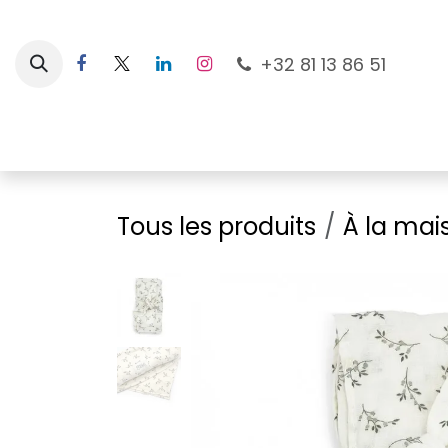
Se rendre au contenu
+32 81 13 86 51
Nouveautés
Pour les mamans
À la plage
Tous les produits
À la mai