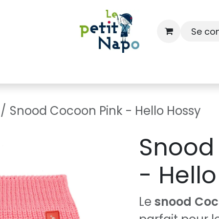
Se co
À l'école
À la maison
Dressing
Snood Cocoon Pink - Hello Hossy
Snood
- Hell
Le
snood Coc