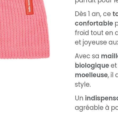
parfait pour l
Dès 1 an, ce
t
confortable
p
froid tout en
et joyeuse aux
Avec sa
maill
biologique
et
moelleuse
, i
style.
Un
indispens
agréable à po