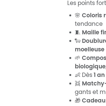
Les points fort
🌸
Coloris 
tendance
🧵
Maille f
🐑
Doublur
moelleuse
🌱
Composi
biologique
👶 Dès
1 an
👯
Matchy
gants et mo
🎁
Cadeau 