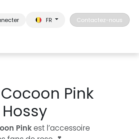
nnecter
FR
Contactez-nous
En route
Jouer
Liste de cadeaux
Nos
 Cocoon Pink
o Hossy
oon Pink
est l’accessoire