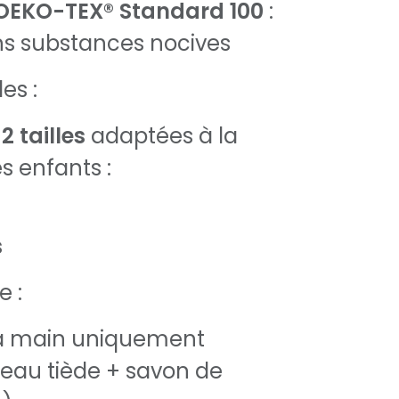
é OEKO-TEX® Standard 100
:
ns substances nocives
es :
n
2 tailles
adaptées à la
s enfants :
s
e :
la main uniquement
eau tiède + savon de