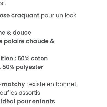
s :
rose craquant
pour un look
ine & douce
e polaire chaude &
tion : 50% coton
, 50% polyester
-matchy
: existe en bonnet,
ufles assortis
idéal pour enfants