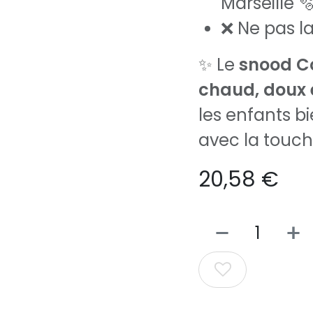
Marseille 
❌ Ne pas l
✨ Le
snood C
chaud, doux e
les enfants bi
avec la touche
20,58
€