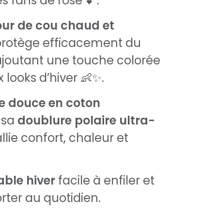
es fans de rose 💕.
our de cou chaud et
rotège efficacement du
 ajoutant une touche colorée
 looks d’hiver 👶✨.
e douce en coton
 sa
doublure polaire ultra-
l allie confort, chaleur et
able hiver
facile à enfiler et
rter au quotidien.