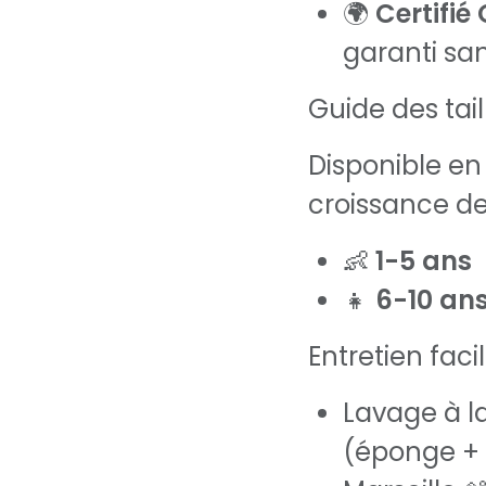
🌍
Certifi
garanti sa
Guide des taill
Disponible e
croissance de
👶
1-5 ans
👧
6-10 an
Entretien facil
Lavage à 
(éponge + 