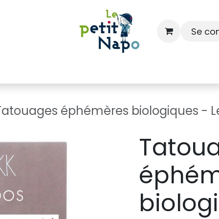
Se co
À l'école
À la maison
Dressing
Tatouages éphémères biologiques - Le
Tatou
éphém
biolog