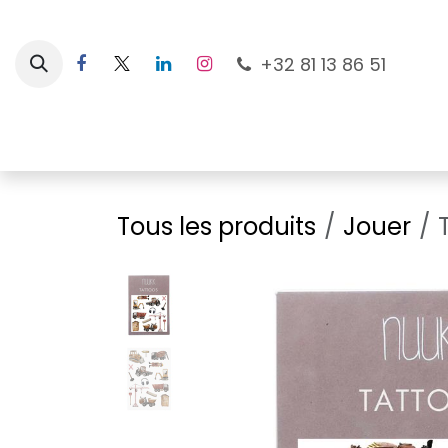
Se rendre au contenu
+32 81 13 86 51
Nouveautés
Pour les mamans
À la plage
Tous les produits
Jouer