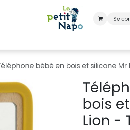
Se co
À l'école
À la maison
Dressing
Téléphone bébé en bois et silicone Mr L
Télép
bois et
Lion - 