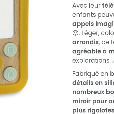
Avec leur
tél
enfants peuv
appels imagi
😍. Léger, col
arrondis
, ce 
agréable à m
explorations. 
Fabriqué en
b
détails en si
nombreux bo
miroir pour a
plus rigolote