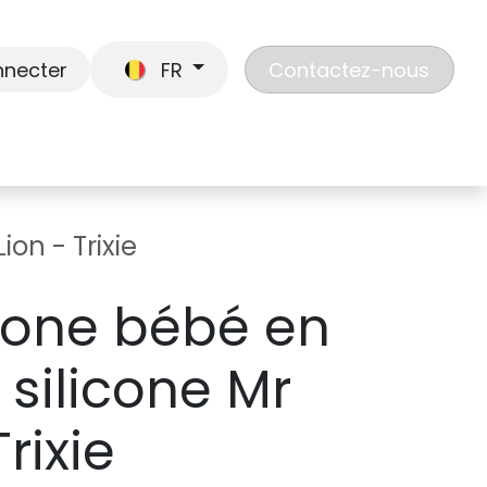
nnecter
FR
Contactez-nous
En route
Jouer
Liste de cadeaux
Nos
ion - Trixie
hone bébé en
 silicone Mr
Trixie