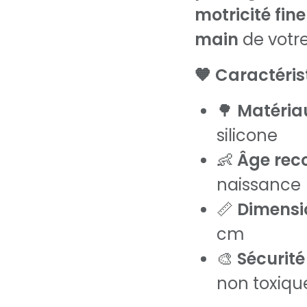
motricité fine
main
de votr
🧡 Caractéris
🌳
Matériau
silicone
👶
Âge re
naissance
📏
Dimension
cm
🎨
Sécurité 
non toxiqu