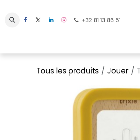
Se rendre au contenu
+32 81 13 86 51
Nouveautés
Pour les mamans
À la plage
Tous les produits
Jouer