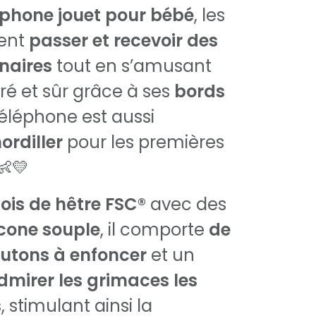
éphone jouet pour bébé
, les
ent
passer et recevoir des
naires
tout en s’amusant
oré et sûr grâce à ses
bords
téléphone est aussi
ordiller
pour les premières
👶💛
ois de hêtre FSC®
avec des
licone souple
, il comporte
de
utons à enfoncer
et un
dmirer les grimaces les
s
, stimulant ainsi la