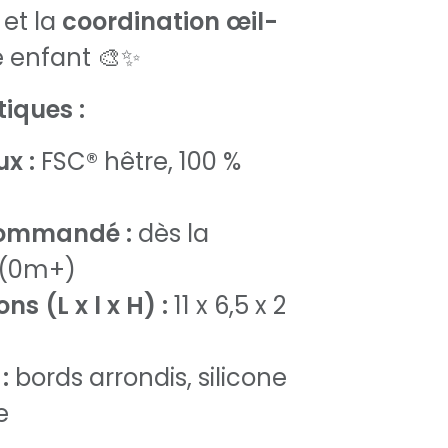
et la
coordination œil-
e enfant 🎨✨
tiques :
x :
FSC® hêtre, 100 %
commandé :
dès la
 (0m+)
s (L x l x H) :
11 x 6,5 x 2
:
bords arrondis, silicone
e