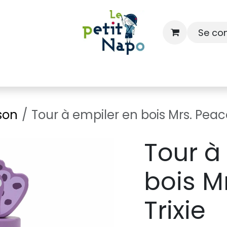
Se co
À l'école
À la maison
Dressing
son
Tour à empiler en bois Mrs. Peaco
Tour à
bois M
Trixie