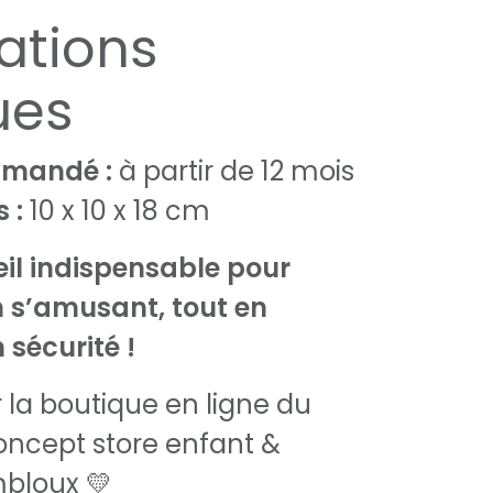
ations
ues
mandé :
à partir de 12 mois
 :
10 x 10 x 18 cm
eil indispensable pour
 s’amusant, tout en
 sécurité !
r la boutique en ligne du
concept store enfant &
mbloux 💛