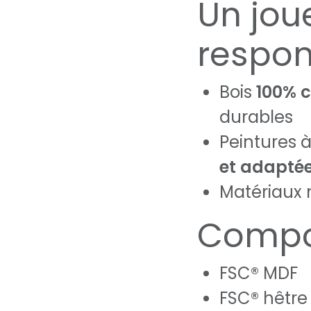
Un joue
respo
Bois
100% c
durables
Peintures 
et adaptée
Matériaux n
Compo
FSC® MDF
FSC® hêtre