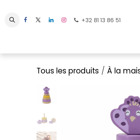
Se rendre au contenu
+32 81 13 86 51
Nouveautés
Pour les mamans
À la plage
Tous les produits
À la mai