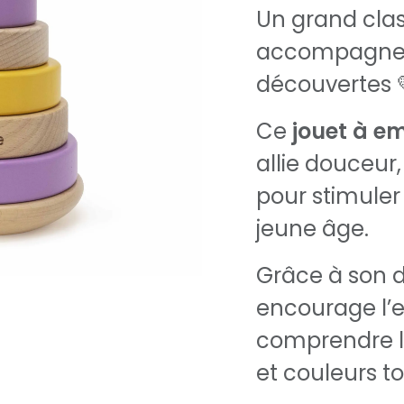
Un grand clas
accompagner l
découvertes 
Ce
jouet à em
allie douceur
pour stimuler 
jeune âge.
Grâce à son de
encourage l’e
comprendre le
et couleurs t