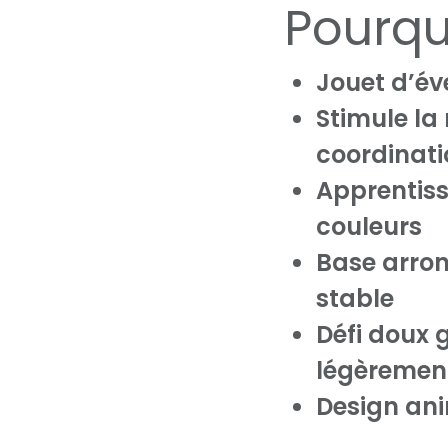
Pourquo
Jouet d’éve
Stimule la 
coordinat
Apprentiss
couleurs
Base arron
stable
Défi doux 
légèreme
Design ani