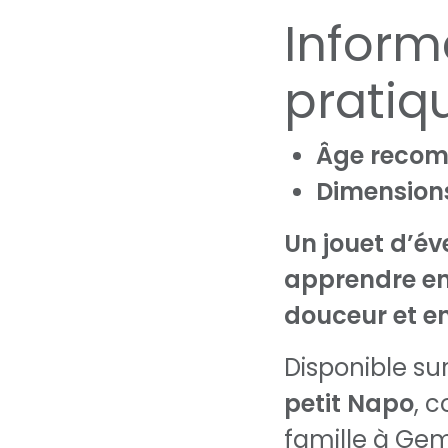
Inform
pratiq
Âge recom
Dimensions
Un jouet d’év
apprendre en
douceur et en
Disponible su
petit Napo
, 
famille à Ge