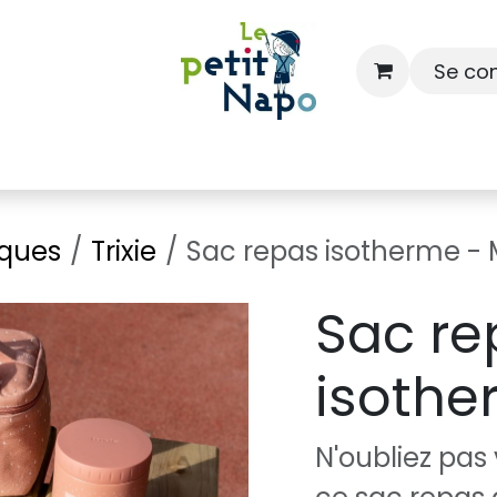
Se co
À l'école
À la maison
Dressing
ques
Trixie
Sac repas isotherme - 
Sac re
isothe
N'oubliez pas