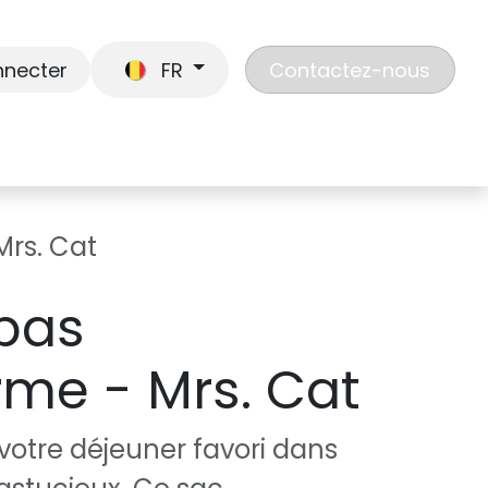
nnecter
FR
Contactez-nous
En route
Jouer
Liste de cadeaux
Nos
Mrs. Cat
pas
rme - Mrs. Cat
 votre déjeuner favori dans