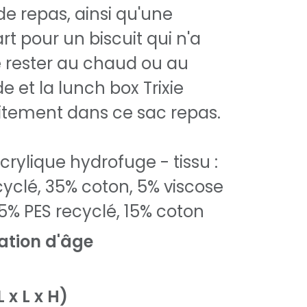
 repas, ainsi qu'une
rt pour un biscuit qui n'a
 rester au chaud ou au
de et la lunch box Trixie
itement dans ce sac repas.
rylique hydrofuge - tissu :
yclé, 35% coton, 5% viscose
85% PES recyclé, 15% coton
tion d'âge
 x L x H)