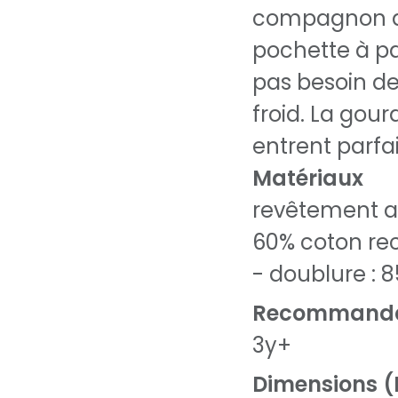
compagnon de
pochette à pa
pas besoin de
froid. La gour
entrent parfa
Matériaux
revêtement ac
60% coton rec
- doublure : 
Recommanda
3y+
Dimensions (L