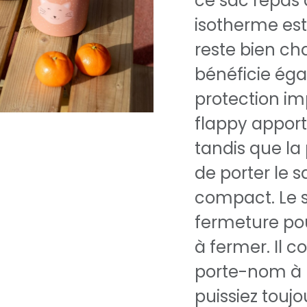
ce sac repas 
isotherme est
reste bien ch
bénéficie ég
protection im
flappy apport
tandis que la 
de porter le s
compact. Le 
fermeture pour
à fermer. Il
porte-nom à l
puissiez toujo