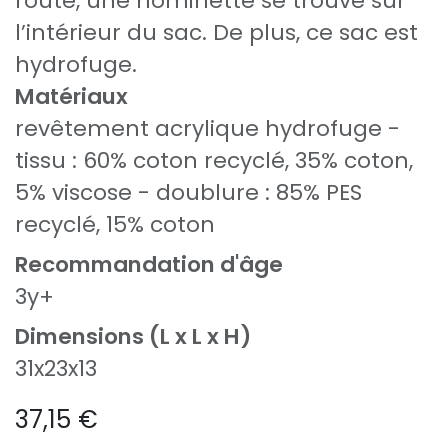
route, une nominette se trouve sur
l’intérieur du sac. De plus, ce sac est
hydrofuge.
Matériaux
revêtement acrylique hydrofuge -
tissu : 60% coton recyclé, 35% coton,
5% viscose - doublure : 85% PES
recyclé, 15% coton
Recommandation d'âge
3y+
Dimensions (L x L x H)
31x23x13
37,15
€