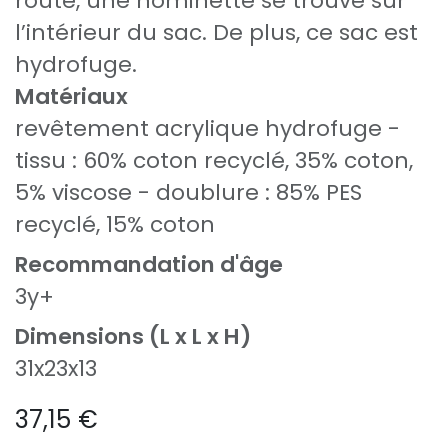
route, une nominette se trouve sur
l’intérieur du sac. De plus, ce sac est
hydrofuge.
Matériaux
revêtement acrylique hydrofuge -
tissu : 60% coton recyclé, 35% coton,
5% viscose - doublure : 85% PES
recyclé, 15% coton
Recommandation d'âge
3y+
Dimensions (L x L x H)
31x23x13
37,15
€