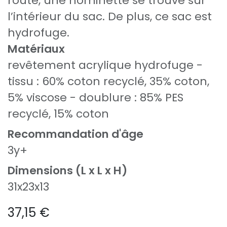
route, une nominette se trouve sur
l’intérieur du sac. De plus, ce sac est
hydrofuge.
Matériaux
revêtement acrylique hydrofuge -
tissu : 60% coton recyclé, 35% coton,
5% viscose - doublure : 85% PES
recyclé, 15% coton
Recommandation d'âge
3y+
Dimensions (L x L x H)
31x23x13
37,15
€