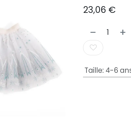
23,06
€
Taille
:
4-6 an