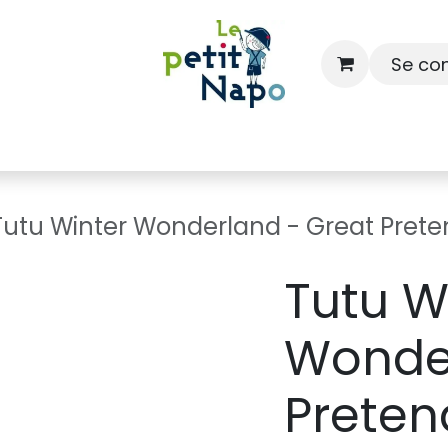
Se co
À l'école
À la maison
Dressing
Tutu Winter Wonderland - Great Prete
Tutu W
Wonder
Preten