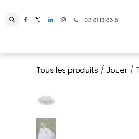
Se rendre au contenu
+32 81 13 86 51
Nouveautés
Pour les mamans
À la plage
Tous les produits
Jouer