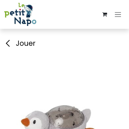
Se rendre au contenu
Jouer