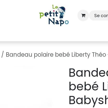
Se co
À l'école
À la maison
Dressing
Bandeau polaire bebé Liberty Théo
Bandea
bebé L
Babys