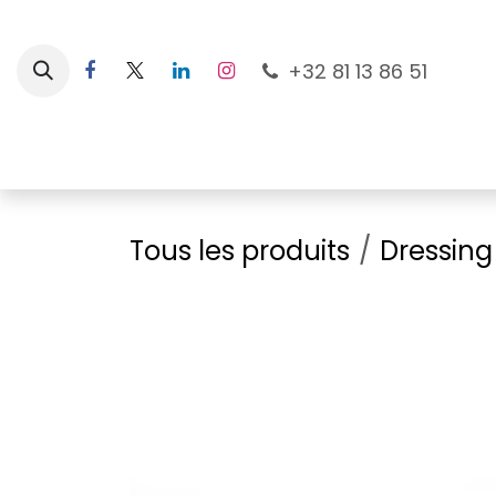
Se rendre au contenu
+32 81 13 86 51
Nouveautés
Pour les mamans
À la plage
Tous les produits
Dressing