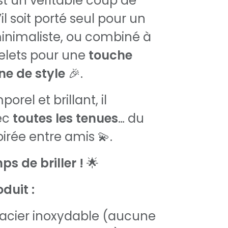
t un véritable coup de
l soit porté seul pour un
minimaliste, ou combiné à
elets pour une
touche
ine de style
🎉.
orel et brillant, il
ec
toutes les tenues
… du
irée entre amis 💫.
mps de briller !
🌟
duit :
acier inoxydable (aucune