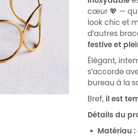
inoxydable
es
cœur 💖 — qu’i
look chic et 
d’autres brac
festive et ple
Élégant, intemp
s’accorde av
bureau à la so
Bref,
il est te
Détails du pro
Matériau :