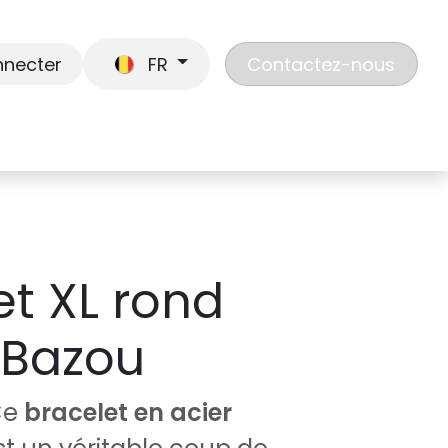
nnecter
FR
Contactez-nous
En route
Jouer
Liste de cadeaux
Nos
et XL rond
 Bazou
Ce
bracelet en acier