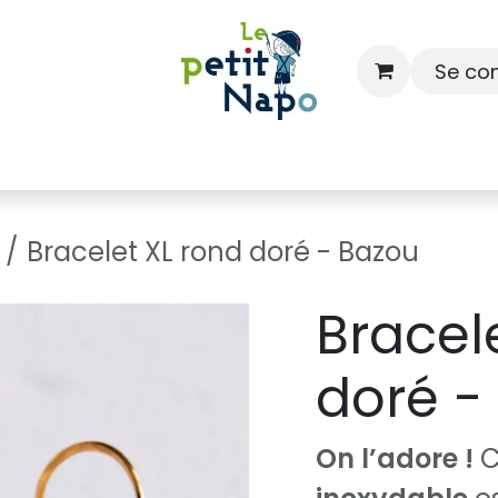
Se co
À l'école
À la maison
Dressing
Bracelet XL rond doré - Bazou
Bracel
doré -
On l’adore !