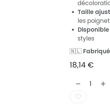
décoloratio
Taille ajus
les poignet
Disponible
styles
🇳🇱
Fabriqué
18,14
€