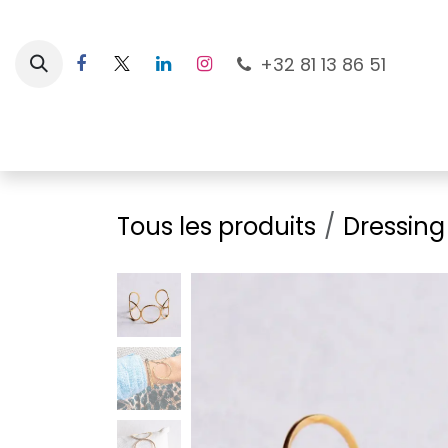
Se rendre au contenu
+32 81 13 86 51
Nouveautés
Pour les mamans
À la plage
Tous les produits
Dressing