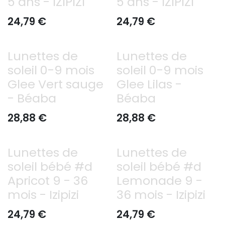
5 ans - IZIPIZI
5 ans - IZIPIZI
24,79
€
24,79
€
Lunettes de
Lunettes de
soleil 0-9 mois
soleil 0-9 mois
Glee Vert sauge
Glee Lilas -
- Béaba
Béaba
28,88
€
28,88
€
Lunettes de
Lunettes de
soleil bébé #d
soleil bébé #d
Apricot 9 - 36
Lemonade 9 -
mois - Izipizi
36 mois - Izipizi
24,79
€
24,79
€