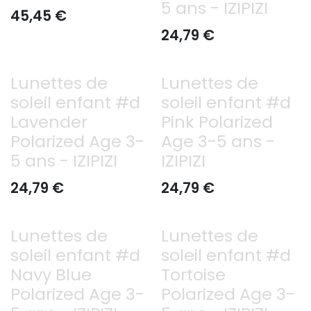
5 ans - IZIPIZI
45,45
€
24,79
€
Lunettes de
Lunettes de
soleil enfant #d
soleil enfant #d
Lavender
Pink Polarized
Polarized Age 3-
Age 3-5 ans -
5 ans - IZIPIZI
IZIPIZI
24,79
€
24,79
€
Lunettes de
Lunettes de
soleil enfant #d
soleil enfant #d
Navy Blue
Tortoise
Polarized Age 3-
Polarized Age 3-