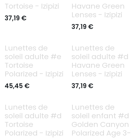
Tortoise - Izipizi
Havane Green
Lenses - Izipizi
37,19
€
37,19
€
Lunettes de
Lunettes de
soleil adulte #e
soleil adulte #d
Tortoise
Havane Green
Polarized - Izipizi
Lenses - Izipizi
45,45
€
37,19
€
Lunettes de
Lunettes de
soleil adulte #d
soleil enfant #d
Tortoise
Golden Canyon
Polarized - Izipizi
Polarized Age 3-