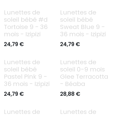
Lunettes de
Lunettes de
soleil bébé #d
soleil bébé
Tortoise 9 - 36
Sweat Blue 9 -
mois - Izipizi
36 mois - Izipizi
24,79
€
24,79
€
Lunettes de
Lunettes de
soleil bébé
soleil 0-9 mois
Pastel Pink 9 -
Glee Terracotta
36 mois - Izipizi
- Béaba
24,79
€
28,88
€
Lunettes de
Lunettes de