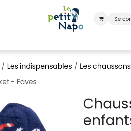
Se co
À l'école
À la maison
Dressing
Les indispensables
Les chaussons,
et - Faves
Chaus
enfant