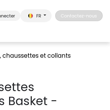
nnecter
FR
Contactez-nous
En route
Jouer
Liste de cadeaux
Nos
 chaussettes et collants
settes
s Basket -