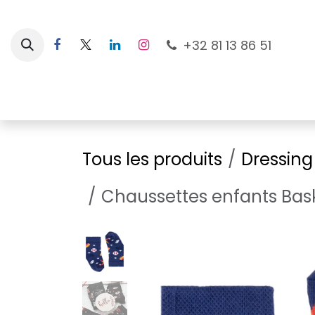
Se rendre au contenu
+32 81 13 86 51
Nouveautés
Pour les mamans
À la plage
Tous les produits
Dressing
Chaussettes enfants Bask