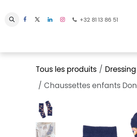
Se rendre au contenu
+32 81 13 86 51
Nouveautés
Pour les mamans
À la plage
Tous les produits
Dressing
Chaussettes enfants Don