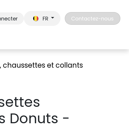
nnecter
FR
Contactez-nous
En route
Jouer
Liste de cadeaux
Nos
 chaussettes et collants
settes
s Donuts -