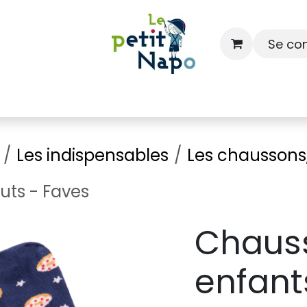
Se co
À l'école
À la maison
Dressing
Les indispensables
Les chaussons,
uts - Faves
Chaus
enfant