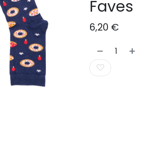
Faves
6,20
€