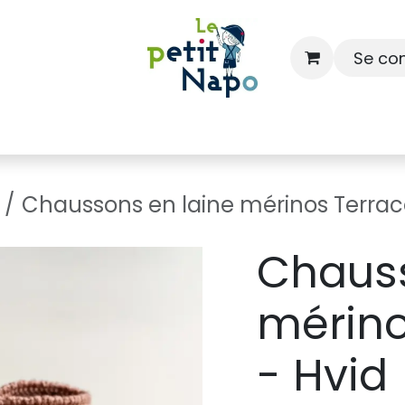
Se co
À l'école
À la maison
Dressing
Chaussons en laine mérinos Terraco
Chauss
mérino
- Hvid