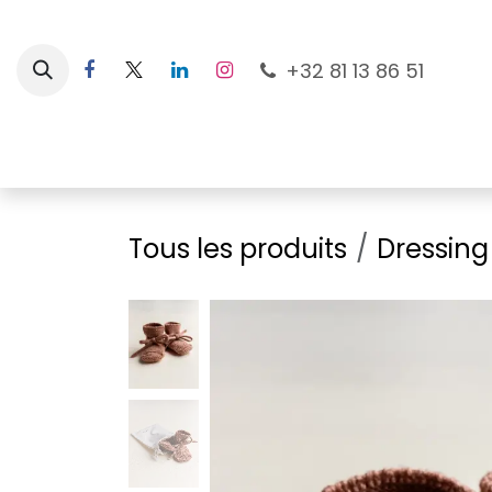
Se rendre au contenu
+32 81 13 86 51
Nouveautés
Pour les mamans
À la plage
Tous les produits
Dressing