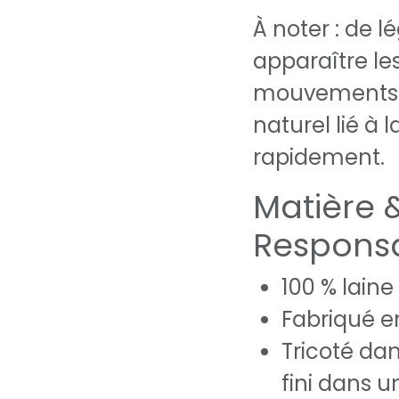
À noter : de 
apparaître le
mouvements 
naturel lié à 
rapidement.
Matière 
Respons
100 % laine
Fabriqué e
Tricoté dans
fini dans u