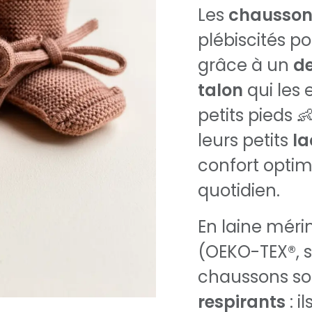
Les
chaussons
plébiscités po
grâce à un
de
talon
qui les
petits pieds 
leurs petits
la
confort optim
quotidien.
En laine mérin
(OEKO-TEX®, s
chaussons s
respirants
: i