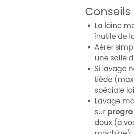
Conseils 
La laine m
inutile de
Aérer simp
une salle 
Si lavage n
tiède (max.
spéciale la
Lavage ma
sur
progra
doux (à vos
machine)