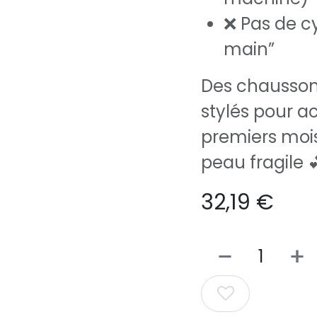
❌ Pas de cy
main”
Des chaussons
stylés pour 
premiers mois
peau fragile 
32,19
€