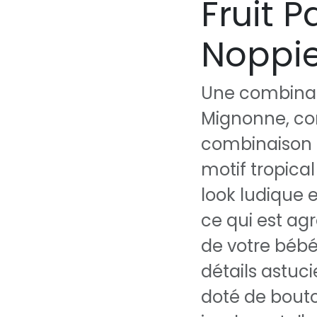
Fruit P
Noppi
Une combinais
Mignonne, con
combinaison O
motif tropical
look ludique e
ce qui est ag
de votre bébé
détails astuci
doté de bouto