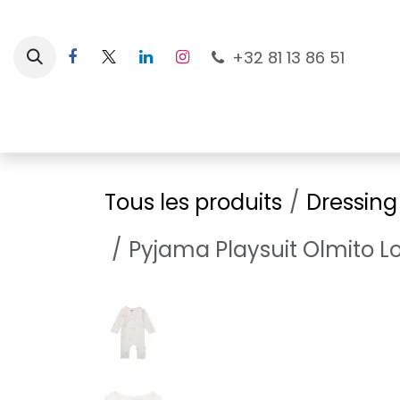
Se rendre au contenu
+32 81 13 86 51
Nouveautés
Pour les mamans
À la plage
Tous les produits
Dressing
Pyjama Playsuit Olmito Lo