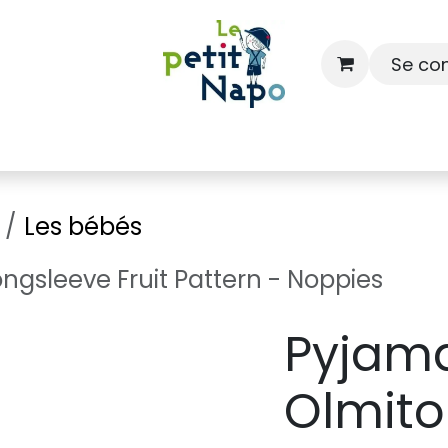
Se co
À l'école
À la maison
Dressing
Les bébés
ngsleeve Fruit Pattern - Noppies
Pyjama
Olmito