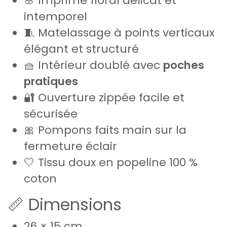
🌸 Imprimé floral délicat et
intemporel
🧵 Matelassage à points verticaux
élégant et structuré
🧺 Intérieur doublé avec
poches
pratiques
🔐 Ouverture zippée facile et
sécurisée
🎀 Pompons faits main sur la
fermeture éclair
🤍 Tissu doux en popeline 100 %
coton
📏 Dimensions
26 × 15 cm