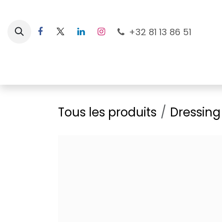
Se rendre au contenu
+32 81 13 86 51
Nouveautés
Pour les mamans
À la plage
Tous les produits
Dressing