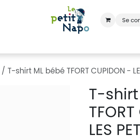
Se co
À l'école
À la maison
Dressing
T-shirt ML bébé TFORT CUPIDON - L
T-shir
TFORT
LES PE