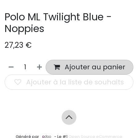
Polo ML Twilight Blue -
Noppies
27,23
€
Ajouter au panier
Ajouter à la liste de souhaits
Généré par
- Le #1
Open Source eCommerce