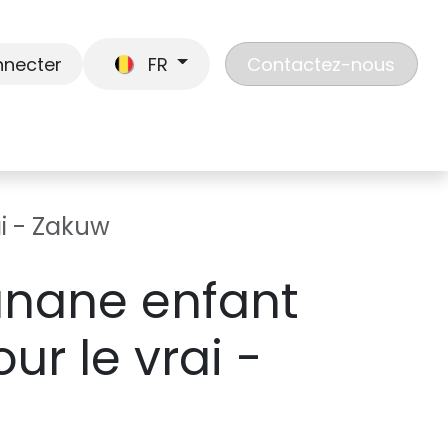
nnecter
FR
Contactez-nous
En route
Jouer
Liste de cadeaux
Nos
i - Zakuw
nane enfant
ur le vrai -