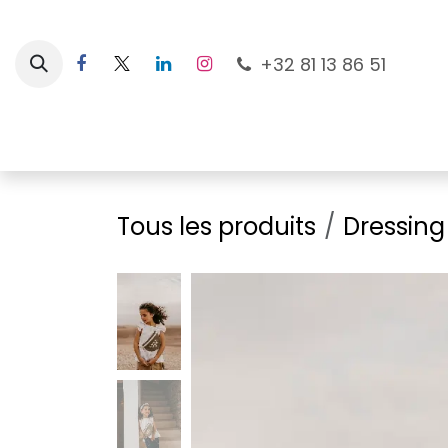
Se rendre au contenu
+32 81 13 86 51
Nouveautés
Pour les mamans
À la plage
Tous les produits
Dressing