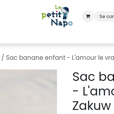
Se co
À l'école
À la maison
Dressing
Sac banane enfant - L'amour le vra
Sac ba
- L'amo
Zakuw