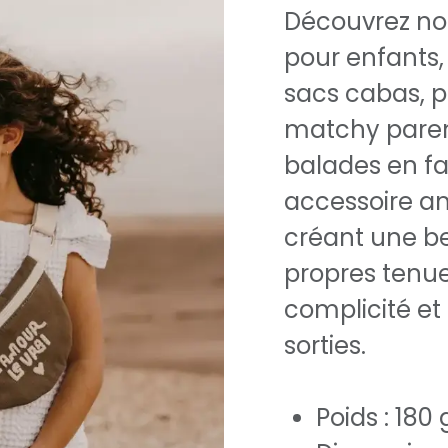
Découvrez no
pour enfants,
sacs cabas, 
matchy parent
balades en fam
accessoire am
créant une b
propres tenues
complicité et
sorties.
Poids : 180 